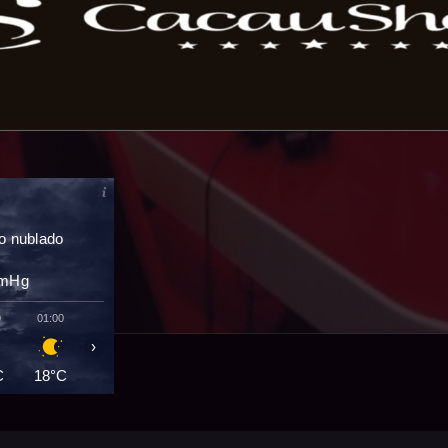
o nublado
mHg
0
01:00
02:00
03:00
04:00
05:00
06:00
07:00
›
C
18°C
18°C
18°C
18°C
19°C
19°C
20°C