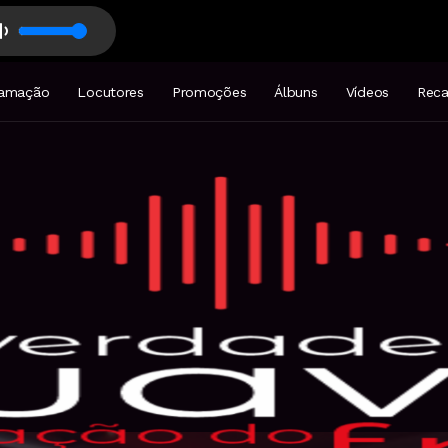
ramação
Locutores
Promoções
Álbuns
Vídeos
Rec