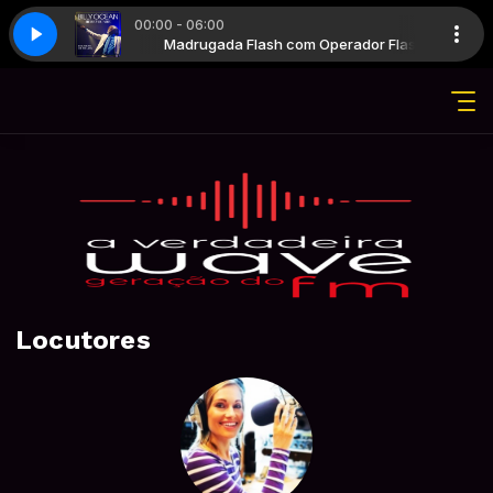
00:00 - 06:00
m Operador Flash
bean Queen
Madrugada Flash com Operador Flash
Billy Ocean - Caribbean Queen
Locutores