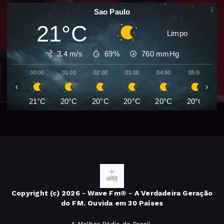
Sao Paulo
21°C
Limpo
3.4 m/s
69%
760
mmHg
00:00
01:00
02:00
03:00
04:00
05:00
0
‹
›
21°C
20°C
20°C
20°C
20°C
20°C
1
Copyright (c) 2026 - Wave Fm® - A Verdadeira Geração
do FM. Ouvida em 30 Países