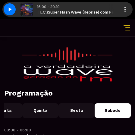
16:00 - 20:10
om Paulo Marçal ( L.C.)
ra 1
Super Flash Wave Hora 1
Super Flash Wave (Reprise) com Paulo Marçal ( L.
Programação
uarta
Quinta
Sexta
Sábado
00:00 - 06:00