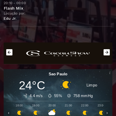
20:10 - 00:00
Flash Mix
Locução por:
Edu Jr.
Sao Paulo
24°C
Limpo
4.4 m/s
55%
758
mmHg
18:00
19:00
20:00
21:00
22:00
23:00
0
‹
›