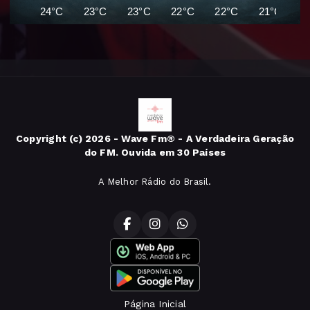
24°C
23°C
23°C
22°C
22°C
21°C
2
Copyright (c) 2026 - Wave Fm® - A Verdadeira Geração
do FM. Ouvida em 30 Países
A Melhor Rádio do Brasil.
Página Inicial