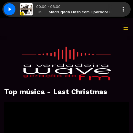
00:00 - 06:00
 com Operador Flash
 Started With A Kiss
Madrugada Flash com Operador Flash
Hot Chocolate - It Started With A Kiss
Top música - Last Christmas