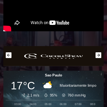
Sao Paulo
17°C
Maioritariamente limpo
2.1 m/s
95%
760
mmHg
03:00
04:00
05:00
06:00
07:00
08:00
0