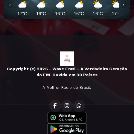
‹
›
17°C
16°C
16°C
16°C
16°C
17°C
1
Copyright (c) 2026 - Wave Fm® - A Verdadeira Geração
do FM. Ouvida em 30 Países
A Melhor Rádio do Brasil.